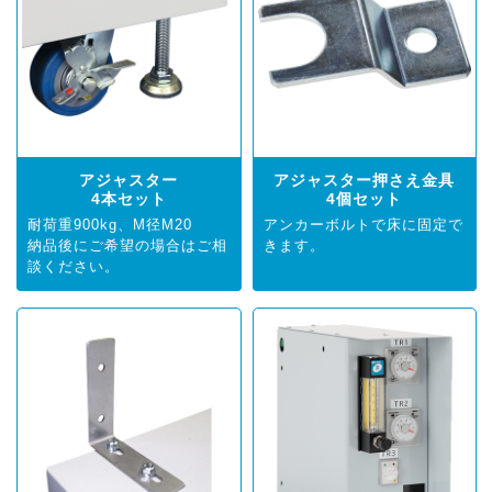
アジャスター
アジャスター押さえ金具
4本セット
4個セット
耐荷重900kg、
M径M20
アンカーボルトで床に固定で
納品後にご希望の場合はご相
きます。
談ください。