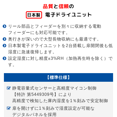
品質
と
信頼
の
電子ドライユニット
日本製
リール部品とフィーダーを別々に収納する電動
フィーダーにも対応可能です。
奥行きが深いので大型長物収納にも最適です。
日本製電子ドライユニットを2台搭載し扉開閉後も低
湿度に急速復帰します。
設定湿度に対し精度±3%RH（加熱再生時を除く）で
す。
【標準仕様】
静電容量式センサーと高精度マイコン制御
【特許 第5449309号】
により
高精度で検知した庫内湿度を1％刻みで安定制御
扉を開けずに1％刻みで湿度設定が可能な
デジタルパネル
を採用