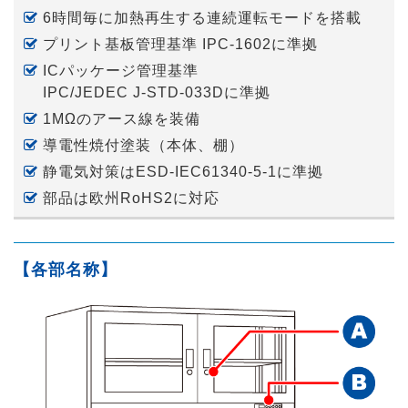
6時間毎に加熱再生する
連続運転モードを搭載
プリント基板管理基準
IPC-1602
に準拠
ICパッケージ管理基準
IPC/JEDEC J-STD-033D
に準拠
1MΩのアース線を装備
導電性焼付塗装（本体、棚）
静電気対策は
ESD-IEC61340-5-1
に準拠
部品は欧州RoHS2に対応
【各部名称】