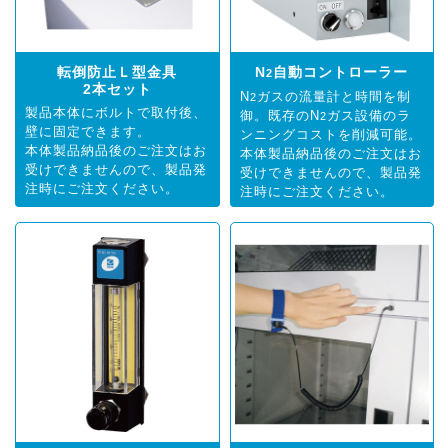
転倒防止Ｌ型金具
N
自動コントローラー
2
2本セット
N
ガスの流量計と時間を制
2
製品本体にボルトで取付後、
御。既存のN
ガス設備のラ
2
壁に固定できます。
ンニングコストを削減可能。
本体製品納品後のご注文はお
本体製品納品後のご注文はお
受けできませんので、製品発
受けできませんので、製品発
注時にご注文ください。
注時にご注文ください。