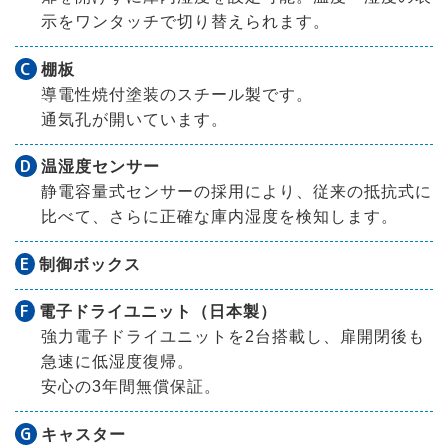
示をワンタッチで切り替えられます。
C
棚板
導電性焼付塗装のスチール製です。
通気孔が開いています。
D
温湿度センサー
静電容量式センサーの採用により、従来の抵抗式に
比べて、さらに正確な庫内湿度を検知します。
E
制御ボックス
F
電子ドライユニット（日本製）
強力電子ドライユニットを2台搭載し、扉開閉後も
急速に低湿度復帰。
安心の3年間無償保証。
G
キャスター