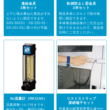
連結金具
転倒防止Ｌ型金具
2枚セット
2本セット
上下に積み重ねた製品がずれ
製品本体にボルトで取付後、
ないように固定できます。
壁に固定できます。
SDS-502S1・SD-252-01・
本体製品納品後のご注文はお
SD-151-01
に取り付け可能。
受けできませんので、製品発
注時にご注文ください。
N
流量計（RK1150）
リストストラップ
2
接続端子セット
流量調整バルブ付きです。
作業者の静電気帯電を速やか
毎分0～25L・
耐圧0.5Ma