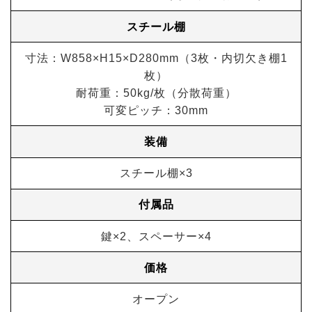
スチール棚
寸法：W858×H15×D280mm（3枚・内切欠き棚1
枚）
耐荷重：50kg/枚（分散荷重）
可変ピッチ：30mm
装備
スチール棚×3
付属品
鍵×2、スペーサー×4
価格
オープン