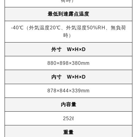
荷時）
最低到達露点温度
-40℃（外気温度20℃、外気湿度50%RH、無負荷
時）
外寸 W×H×D
880×898×380mm
内寸 W×H×D
878×844×339mm
内容量
252ℓ
重量