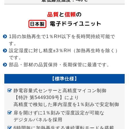
品質
と
信頼
の
電子ドライユニット
日本製
1回の加熱再生で1％RH以下を長時間持続可能で
す。
設定湿度に対し精度±3％RH（加熱再生時を除く）
です。
部品・部材の品質保持・長期保管に最適です。
【標準仕様】
静電容量式センサーと高精度マイコン制御
【特許 第5449309号】
により
高精度で検知した庫内湿度を1％刻みで安定制御
扉を開けずに1％刻みで湿度設定が可能な
デジタルパネル
を採用
6時間毎に加熱再生する
連続運転モードを搭載