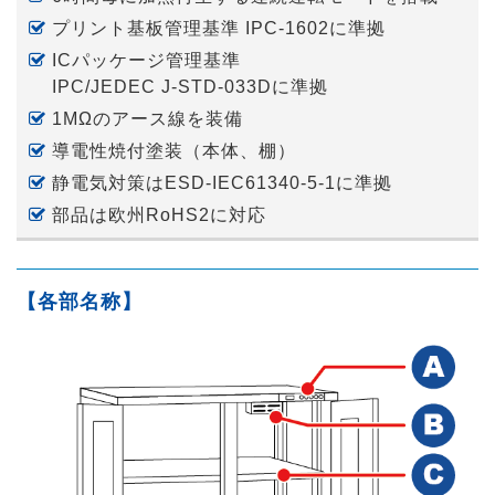
プリント基板管理基準
IPC-1602
に準拠
ICパッケージ管理基準
IPC/JEDEC J-STD-033D
に準拠
1MΩのアース線を装備
導電性焼付塗装（本体、棚）
静電気対策は
ESD-IEC61340-5-1
に準拠
部品は欧州RoHS2に対応
【各部名称】