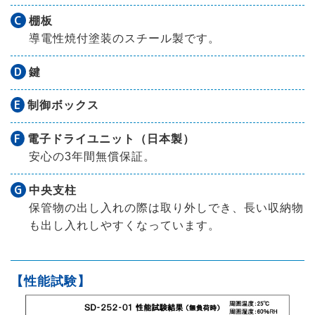
C
棚板
導電性焼付塗装のスチール製です。
D
鍵
E
制御ボックス
F
電子ドライユニット（日本製）
安心の3年間無償保証。
G
中央支柱
保管物の出し入れの際は取り外しでき、長い収納物
も出し入れしやすくなっています。
【性能試験】