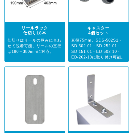
リールラック
キャスター
仕切り18本
4個セット
仕切りはリールの厚みに合わ
直径75mm。
SDS-502S1
・
せて脱着可能。リールの直径
SD-302-01
・
SD-252-01
・
は180～380mmに対応。
SD-151-01
・
ED-502-10
・
ED-262-10
に取り付け可能。