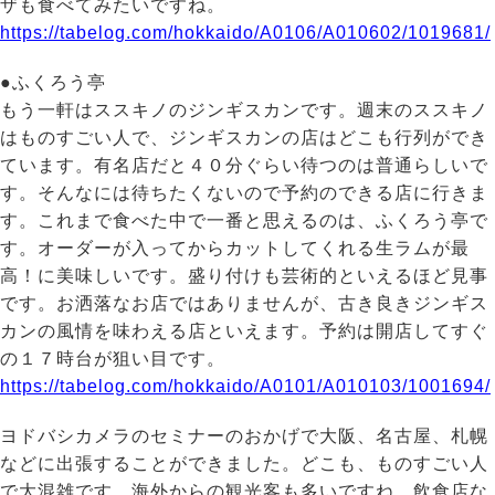
ザも食べてみたいですね。
https://tabelog.com/hokkaido/A0106/A010602/1019681/
●ふくろう亭
もう一軒はススキノのジンギスカンです。週末のススキノ
はものすごい人で、ジンギスカンの店はどこも行列ができ
ています。有名店だと４０分ぐらい待つのは普通らしいで
す。そんなには待ちたくないので予約のできる店に行きま
す。これまで食べた中で一番と思えるのは、ふくろう亭で
す。オーダーが入ってからカットしてくれる生ラムが最
高！に美味しいです。盛り付けも芸術的といえるほど見事
です。お洒落なお店ではありませんが、古き良きジンギス
カンの風情を味わえる店といえます。予約は開店してすぐ
の１７時台が狙い目です。
https://tabelog.com/hokkaido/A0101/A010103/1001694/
ヨドバシカメラのセミナーのおかげで大阪、名古屋、札幌
などに出張することができました。どこも、ものすごい人
で大混雑です。海外からの観光客も多いですね。飲食店な