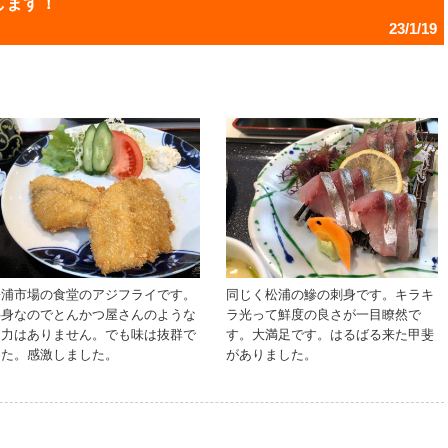
します！
23/1/19
松浦市場の食堂のアジフライです。
同じく松浦の鰺の刺身です。キラキ
半身なのでとんかつ屋さんのような
ラ光って鮮度の良さが一目瞭然で
迫力はありません。でも味は抜群で
す。大満足です。はるばる来た甲斐
した。感激しました。
がありました。