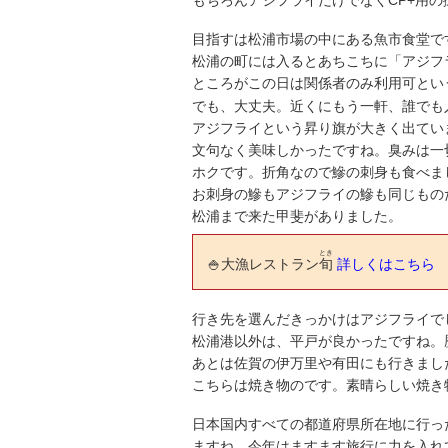
目指すは松浦市場の中にある魚市食堂で
松浦の町には入るとあちこちに「アジフ
ところがこの日は関係者のみ利用可とい
でも、大丈夫。近くにもう一軒、誰でも
アジフライという昇り旗が大きく出てい
文句なく美味しかったですね。臭みは一
ホクです。折角なので鰺の刺身も食べま
お刺身の鰺もアジフライの鰺も同じもの
松浦まで来た甲斐がありました。
とき
🍚大漁レストラン
旬
詳しくはこちら
行き先を選んだきっかけはアジフライで
松浦港以外は、平戸が良かったですね。
あとは佐賀の伊万里や有田にも行きまし
こちらは焼き物のです。素晴らしい焼き
日本国内すべての都道府県所在地に行っ
ますね。今年はますます旅行に力を入れ