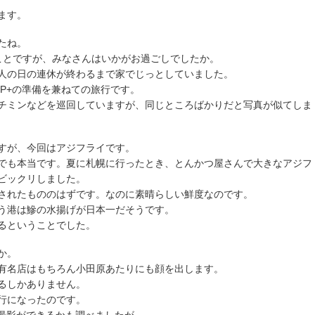
ます。
たね。
ことですが、みなさんはいかがお過ごしでしたか。
人の日の連休が終わるまで家でじっとしていました。
P+の準備を兼ねての旅行です。
チミンなどを巡回していますが、同じところばかりだと写真が似てしま
すが、今回はアジフライです。
でも本当です。夏に札幌に行ったとき、とんかつ屋さんで大きなアジフ
ビックリしました。
されたもののはずです。なのに素晴らしい鮮度なのです。
う港は鰺の水揚げが日本一だそうです。
るということでした。
か。
有名店はもちろん小田原あたりにも顔を出します。
るしかありません。
行になったのです。
の撮影ができるかも調べましたが。