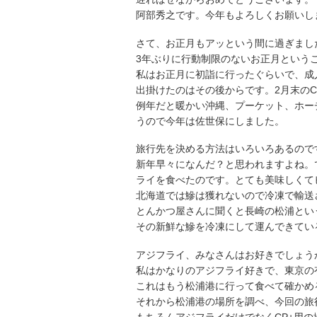
阿部秀之です。今年もよろしくお願いし
さて、お正月もアッという間に過ぎまし
3年ぶりに行動制限のないお正月という
私はお正月に初詣に行ったぐらいで、成
出掛けたのはその後からです。2月末のC
例年だと暖かい沖縄、プーケット、ホー
うので今年は佐世保にしました。
旅行先を決める方法はいろいろあるので
新年早々になんだ？と思われますよね。
ライを食べたのです。とても美味しくて
北海道では鰺は獲れないので冷凍で輸送
とんかつ屋さんに聞くと長崎の松浦とい
その新鮮な鰺を冷凍にして運んできてい
アジフライ、みなさんはお好きでしょう
私はかなりのアジフライ好きで、東京の
これはもう松浦港に行って食べて確かめ
それから松浦港の場所を調べ、今回の旅
もちろんアジフライだけでなくCP+用