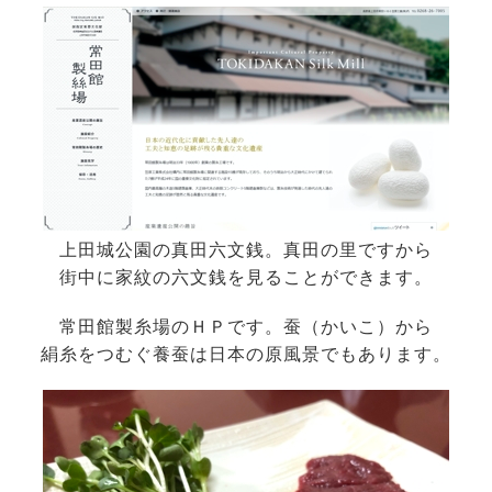
上田城公園の真田六文銭。真田の里ですから
街中に家紋の六文銭を見ることができます。
常田館製糸場のＨＰです。蚕（かいこ）から
絹糸をつむぐ養蚕は日本の原風景でもあります。