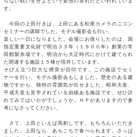
らない戦いをせよという覚悟の表れだといわれていま
す。
今回の上田行きは、上田にある松尾カメラのニコン
セミナーの講師でした。モデル撮影会も行い、
楽しい一日になりました。会場にお借りしたのは、国
指定重要文化財で明治３３年（１９００年）創業の常
田館製糸場です。明治から大正時代にかけて建てられ
た関連する施設１５棟が現存しています。
そびえ立つ巨大な煙突が目印です。この施設でセミ
ナーを行い、モデル撮影会もしました。歴史のある建
物ですから、独特の雰囲気が出せました。昭和天皇、
平成天皇も見学されている由緒ある施設です。ぜひ訪
れてみてはいかがでしょうか。ＨＰがありますので参
考になさってください。
さて、上田といえば馬刺しです。もちろんいただき
ました。上田なら、あちこちで食べられます。さっぱ