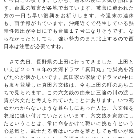
い今日この頃です。しかも、週末の度に天気が崩れま
す。台風の被害が各地で出ています。被害に遭われた
方の一日も早い復興をお祈りします。今週末の連休
も、雨予報が出ています。沖縄近くで発生している熱
帯性気圧が今日にでも台風１７号になりそうです。な
らなかったとしても、強い勢力のまま北上するので西
日本は注意が必要ですね。
さて先日、長野県の上田に行ってきました。上田と
いえば２０１６年の大河ドラマ「真田丸」で脚光を浴
びたのが懐かしいです。真田家の家紋でドラマの中に
も度々登場した真田六文銭は、今も上田の町のあちこ
ちで見られます。この六文銭の由来は三途の川の渡し
賃が六文だと考えられていたことにあります。いつ死
ぬかわからないような暮らしにあった人は、六文銭を
衣服に縫い付けていたといいます。六文銭を家紋にし
たということは、常に命をかけて戦いに挑もうという
心意気と、武士たる者はいつ命を落としても悔いが残